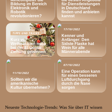
Bildung im Bereich
für Dienstleistungen
Elektronik und
in Deutschland
Robotik
finden und anbieten
revolutionieren?
kannst
17/10/2022
TIPPS UND TRICKS
Kenner und
Kurz vor
Anfänger: Den
Weihnachten noch
Sidste Flaske hat
bei der El Gordo
Wein für alle
Ziehung gewinnen
Männerabende
07/10/2022
Eine Operation kann
11/10/2022
für einen besseren
Sollten wir die
Luftdurchgang
amerikanische
durch die Nase
Kultur übernehmen?
sorgen
Neueste Technologie-Trends: Was Sie über IT wissen