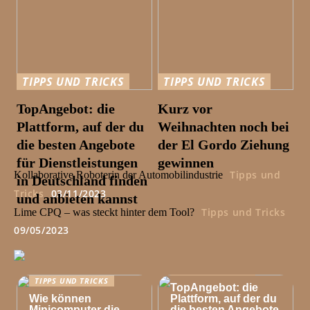
TIPPS UND TRICKS
TIPPS UND TRICKS
TopAngebot: die
Kurz vor
Plattform, auf der du
Weihnachten noch bei
die besten Angebote
der El Gordo Ziehung
für Dienstleistungen
gewinnen
Tipps und
Kollaborative Roboterin der Automobilindustrie
in Deutschland finden
Tricks
03/11/2023
und anbieten kannst
Tipps und Tricks
Lime CPQ – was steckt hinter dem Tool?
09/05/2023
TIPPS UND TRICKS
TIPPS UND TRICKS
TopAngebot: die
Wie können
Plattform, auf der du
Minicomputer die
die besten Angebote