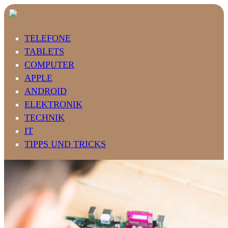
TELEFONE
TABLETS
COMPUTER
APPLE
ANDROID
ELEKTRONIK
TECHNIK
IT
TIPPS UND TRICKS