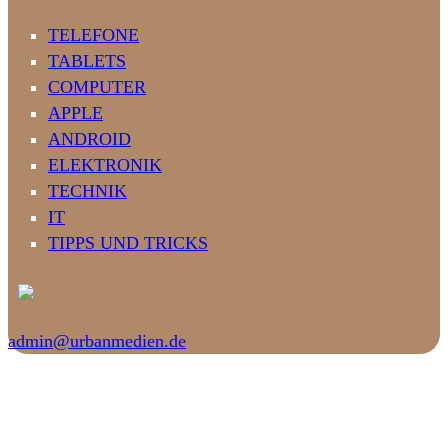
TELEFONE
TABLETS
COMPUTER
APPLE
ANDROID
ELEKTRONIK
TECHNIK
IT
TIPPS UND TRICKS
admin@urbanmedien.de