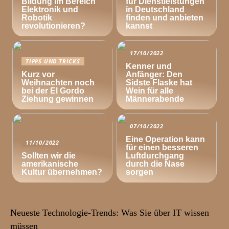
Bildung im Bereich
für Dienstleistungen
Elektronik und
in Deutschland
Robotik
finden und anbieten
revolutionieren?
kannst
17/10/2022
TIPPS UND TRICKS
Kenner und
Kurz vor
Anfänger: Den
Weihnachten noch
Sidste Flaske hat
bei der El Gordo
Wein für alle
Ziehung gewinnen
Männerabende
07/10/2022
Eine Operation kann
11/10/2022
für einen besseren
Sollten wir die
Luftdurchgang
amerikanische
durch die Nase
Kultur übernehmen?
sorgen
Neueste Technologie-Trends: Was Sie über IT wissen
müssen