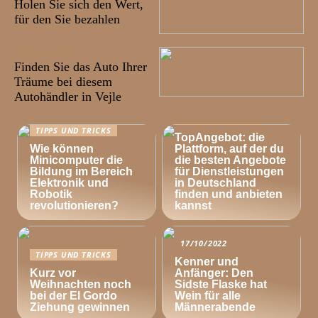
Holen Sie sich den Wert,
für den Sie bezahlen
22/09/2022
Finden Sie das Auto Ihrer
Träume bei diesem
Autohändler in Vejle
TIPPS UND TRICKS
TIPPS UND TRICKS
TopAngebot: die
Wie können
Plattform, auf der du
Minicomputer die
die besten Angebote
Bildung im Bereich
für Dienstleistungen
Elektronik und
in Deutschland
Robotik
finden und anbieten
revolutionieren?
kannst
17/10/2022
TIPPS UND TRICKS
Kenner und
Kurz vor
Anfänger: Den
Weihnachten noch
Sidste Flaske hat
bei der El Gordo
Wein für alle
Ziehung gewinnen
Männerabende