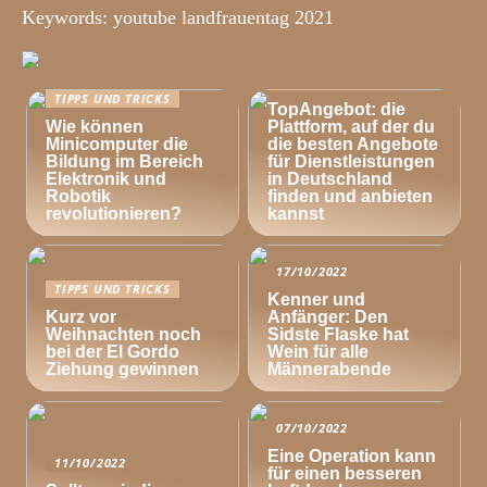
Keywords: youtube landfrauentag 2021
TIPPS UND TRICKS
TIPPS UND TRICKS
TopAngebot: die
Wie können
Plattform, auf der du
Minicomputer die
die besten Angebote
Bildung im Bereich
für Dienstleistungen
Elektronik und
in Deutschland
Robotik
finden und anbieten
revolutionieren?
kannst
17/10/2022
TIPPS UND TRICKS
Kenner und
Kurz vor
Anfänger: Den
Weihnachten noch
Sidste Flaske hat
bei der El Gordo
Wein für alle
Ziehung gewinnen
Männerabende
07/10/2022
Eine Operation kann
11/10/2022
für einen besseren