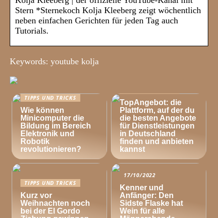
Kolja Kleeberg | der offizielle YouTube-Kanal mit
Stern *Sternekoch Kolja Kleeberg zeigt wöchentlich
neben einfachen Gerichten für jeden Tag auch
Tutorials.
Keywords: youtube kolja
TIPPS UND TRICKS
TIPPS UND TRICKS
TopAngebot: die
Wie können
Plattform, auf der du
Minicomputer die
die besten Angebote
Bildung im Bereich
für Dienstleistungen
Elektronik und
in Deutschland
Robotik
finden und anbieten
revolutionieren?
kannst
17/10/2022
TIPPS UND TRICKS
Kenner und
Kurz vor
Anfänger: Den
Weihnachten noch
Sidste Flaske hat
bei der El Gordo
Wein für alle