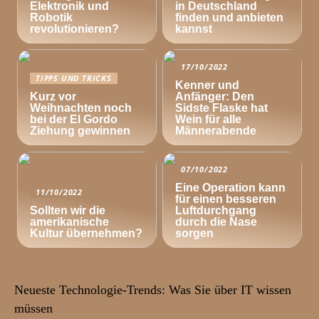
Elektronik und
in Deutschland
Robotik
finden und anbieten
revolutionieren?
kannst
17/10/2022
TIPPS UND TRICKS
Kenner und
Kurz vor
Anfänger: Den
Weihnachten noch
Sidste Flaske hat
bei der El Gordo
Wein für alle
Ziehung gewinnen
Männerabende
07/10/2022
Eine Operation kann
11/10/2022
für einen besseren
Sollten wir die
Luftdurchgang
amerikanische
durch die Nase
Kultur übernehmen?
sorgen
Neueste Technologie-Trends: Was Sie über IT wissen
müssen