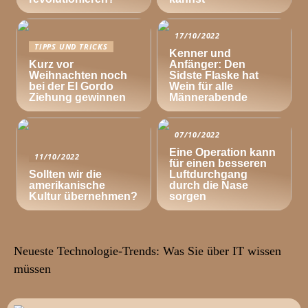
17/10/2022
TIPPS UND TRICKS
Kenner und
Kurz vor
Anfänger: Den
Weihnachten noch
Sidste Flaske hat
bei der El Gordo
Wein für alle
Ziehung gewinnen
Männerabende
07/10/2022
Eine Operation kann
11/10/2022
für einen besseren
Sollten wir die
Luftdurchgang
amerikanische
durch die Nase
Kultur übernehmen?
sorgen
Neueste Technologie-Trends: Was Sie über IT wissen
müssen