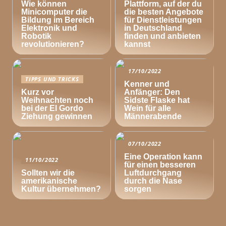
Wie können
Plattform, auf der du
Minicomputer die
die besten Angebote
Bildung im Bereich
für Dienstleistungen
Elektronik und
in Deutschland
Robotik
finden und anbieten
revolutionieren?
kannst
17/10/2022
TIPPS UND TRICKS
Kenner und
Kurz vor
Anfänger: Den
Weihnachten noch
Sidste Flaske hat
bei der El Gordo
Wein für alle
Ziehung gewinnen
Männerabende
07/10/2022
Eine Operation kann
11/10/2022
für einen besseren
Sollten wir die
Luftdurchgang
amerikanische
durch die Nase
Kultur übernehmen?
sorgen