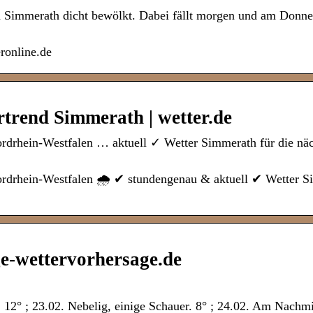
in Simmerath dicht bewölkt. Dabei fällt morgen und am Donn
ronline.de
trend Simmerath | wetter.de
ordrhein-Westfalen … aktuell ✓ Wetter Simmerath für die nä
ordrhein-Westfalen 🌧️ ✔ stundengenau & aktuell ✔ Wetter S
e-wettervorhersage.de
 12° ; 23.02. Nebelig, einige Schauer. 8° ; 24.02. Am Nachm