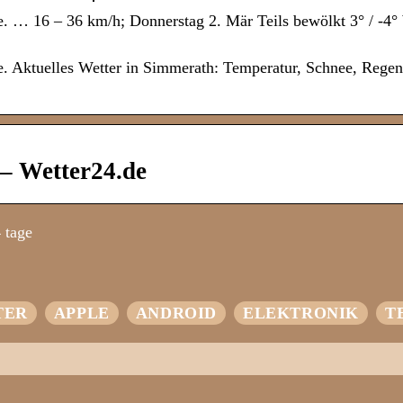
. … 16 – 36 km/h; Donnerstag 2. Mär Teils bewölkt 3° / -4° 
e. Aktuelles Wetter in Simmerath: Temperatur, Schnee, Rege
– Wetter24.de
 tage
TER
APPLE
ANDROID
ELEKTRONIK
T