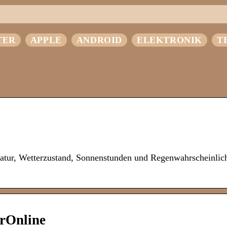
TER
APPLE
ANDROID
ELEKTRONIK
T
tur, Wetterzustand, Sonnenstunden und Regenwahrscheinlich
rOnline