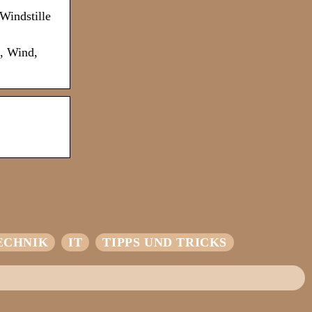
Windstille
n, Wind,
ECHNIK
IT
TIPPS UND TRICKS