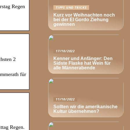
erstag Regen
TIPPS UND TRICKS
Kurz vor Weihnachten noch
bei der El Gordo Ziehung
gewinnen
17/10/2022
Kenner und Anfänger: Den
chsten 2
Sidste Flaske hat Wein für
alle Männerabende
immerath für
11/10/2022
Sollten wir die amerikanische
Kultur übernehmen?
ittag Regen.