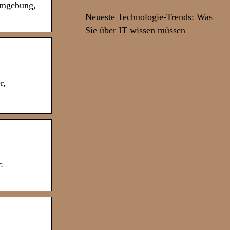
 Umgebung,
Neueste Technologie-Trends: Was
Sie über IT wissen müssen
r,
: