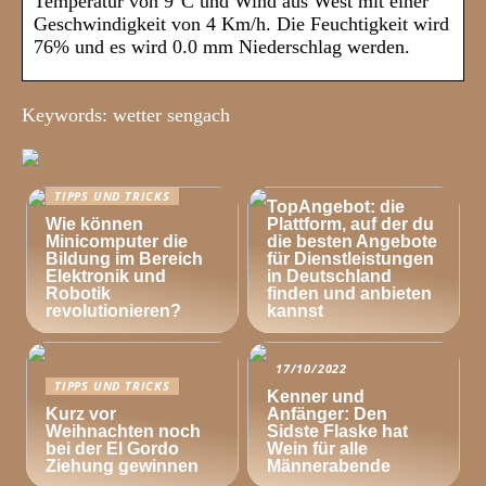
Temperatur von 9°C und Wind aus West mit einer
Geschwindigkeit von 4 Km/h. Die Feuchtigkeit wird
76% und es wird 0.0 mm Niederschlag werden.
Keywords: wetter sengach
TIPPS UND TRICKS
TIPPS UND TRICKS
TopAngebot: die
Wie können
Plattform, auf der du
Minicomputer die
die besten Angebote
Bildung im Bereich
für Dienstleistungen
Elektronik und
in Deutschland
Robotik
finden und anbieten
revolutionieren?
kannst
17/10/2022
TIPPS UND TRICKS
Kenner und
Kurz vor
Anfänger: Den
Weihnachten noch
Sidste Flaske hat
bei der El Gordo
Wein für alle
Ziehung gewinnen
Männerabende