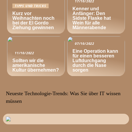
17/10/2022
TIPPS UND TRICKS
Kenner und
Kurz vor
Anfänger: Den
Weihnachten noch
Sidste Flaske hat
bei der El Gordo
Wein für alle
Ziehung gewinnen
Männerabende
07/10/2022
Eine Operation kann
11/10/2022
für einen besseren
Sollten wir die
Luftdurchgang
amerikanische
durch die Nase
Kultur übernehmen?
sorgen
Neueste Technologie-Trends: Was Sie über IT wissen
müssen