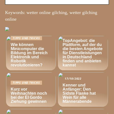
Keywords: wetter online gilching, wetter gilching
online
TIPPS UND TRICKS
TIPPS UND TRICKS
TopAngebot: die
Wie können
Plattform, auf der du
Minicomputer die
die besten Angebote
Bildung im Bereich
für Dienstleistungen
Elektronik und
in Deutschland
Robotik
finden und anbieten
revolutionieren?
kannst
17/10/2022
TIPPS UND TRICKS
Kenner und
Kurz vor
Anfänger: Den
Weihnachten noch
Sidste Flaske hat
bei der El Gordo
Wein für alle
Ziehung gewinnen
Männerabende