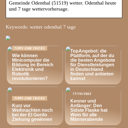
Gemeinde Odenthal (51519) wetter. Odenthal heute
und 7 tage wettervorhersage.
Keywords: wetter odenthal 7 tage
TIPPS UND TRICKS
TIPPS UND TRICKS
TopAngebot: die
Wie können
Plattform, auf der du
Minicomputer die
die besten Angebote
Bildung im Bereich
für Dienstleistungen
Elektronik und
in Deutschland
Robotik
finden und anbieten
revolutionieren?
kannst
17/10/2022
TIPPS UND TRICKS
Kenner und
Kurz vor
Anfänger: Den
Weihnachten noch
Sidste Flaske hat
bei der El Gordo
Wein für alle
Ziehung gewinnen
Männerabende