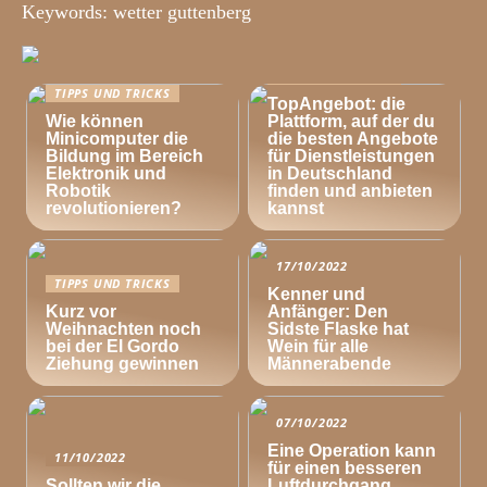
Keywords: wetter guttenberg
TIPPS UND TRICKS
TIPPS UND TRICKS
TopAngebot: die
Wie können
Plattform, auf der du
Minicomputer die
die besten Angebote
Bildung im Bereich
für Dienstleistungen
Elektronik und
in Deutschland
Robotik
finden und anbieten
revolutionieren?
kannst
17/10/2022
TIPPS UND TRICKS
Kenner und
Kurz vor
Anfänger: Den
Weihnachten noch
Sidste Flaske hat
bei der El Gordo
Wein für alle
Ziehung gewinnen
Männerabende
07/10/2022
Eine Operation kann
11/10/2022
für einen besseren
Sollten wir die
Luftdurchgang