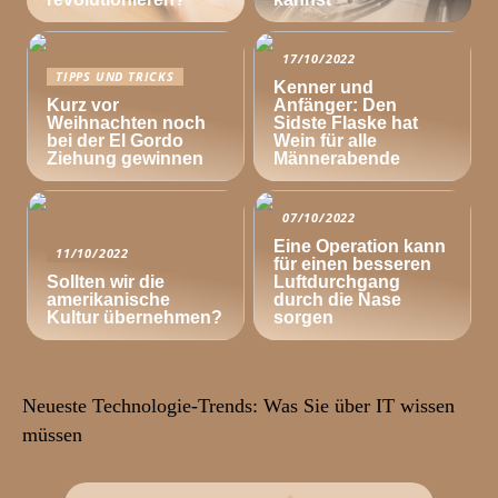
17/10/2022
TIPPS UND TRICKS
Kenner und
Kurz vor
Anfänger: Den
Weihnachten noch
Sidste Flaske hat
bei der El Gordo
Wein für alle
Ziehung gewinnen
Männerabende
07/10/2022
Eine Operation kann
11/10/2022
für einen besseren
Sollten wir die
Luftdurchgang
amerikanische
durch die Nase
Kultur übernehmen?
sorgen
Neueste Technologie-Trends: Was Sie über IT wissen
müssen