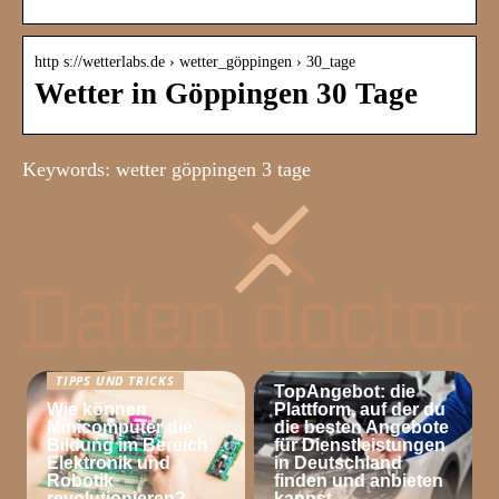
http s://wetterlabs.de › wetter_göppingen › 30_tage
Wetter in Göppingen 30 Tage
Keywords: wetter göppingen 3 tage
TIPPS UND TRICKS
TIPPS UND TRICKS
TopAngebot: die
Wie können
Plattform, auf der du
Minicomputer die
die besten Angebote
Bildung im Bereich
für Dienstleistungen
Elektronik und
in Deutschland
Robotik
finden und anbieten
revolutionieren?
kannst