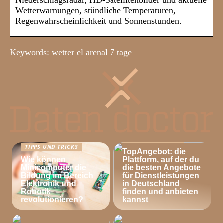
Niederschlagsradar, HD-Satellitenbilder und aktuelle
Wetterwarnungen, stündliche Temperaturen,
Regenwahrscheinlichkeit und Sonnenstunden.
Keywords: wetter el arenal 7 tage
TIPPS UND TRICKS
TIPPS UND TRICKS
TopAngebot: die
Wie können
Plattform, auf der du
Minicomputer die
die besten Angebote
Bildung im Bereich
für Dienstleistungen
Elektronik und
in Deutschland
Robotik
finden und anbieten
revolutionieren?
kannst