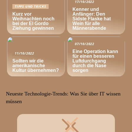
17/10/2022
TIPPS UND TRICKS
Kenner und
Kurz vor
Anfänger: Den
Weihnachten noch
Sidste Flaske hat
bei der El Gordo
Wein für alle
Ziehung gewinnen
Männerabende
07/10/2022
Eine Operation kann
11/10/2022
für einen besseren
Sollten wir die
Luftdurchgang
amerikanische
durch die Nase
Kultur übernehmen?
sorgen
Neueste Technologie-Trends: Was Sie über IT wissen
müssen