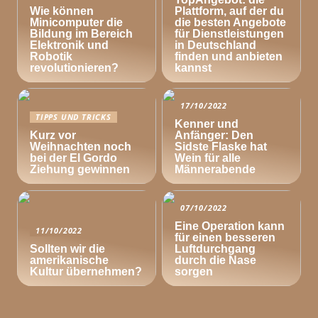
Wie können
Plattform, auf der du
Minicomputer die
die besten Angebote
Bildung im Bereich
für Dienstleistungen
Elektronik und
in Deutschland
Robotik
finden und anbieten
revolutionieren?
kannst
17/10/2022
TIPPS UND TRICKS
Kenner und
Kurz vor
Anfänger: Den
Weihnachten noch
Sidste Flaske hat
bei der El Gordo
Wein für alle
Ziehung gewinnen
Männerabende
07/10/2022
Eine Operation kann
11/10/2022
für einen besseren
Sollten wir die
Luftdurchgang
amerikanische
durch die Nase
Kultur übernehmen?
sorgen