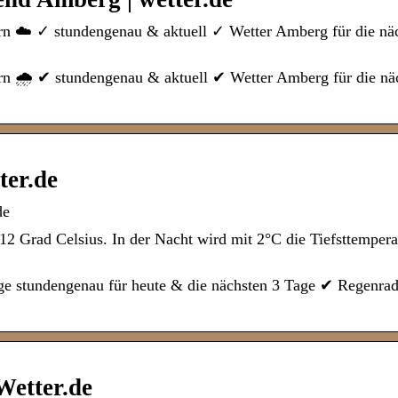
rn ☁️ ✓ stundengenau & aktuell ✓ Wetter Amberg für die nä
rn 🌧️ ✔ stundengenau & aktuell ✔ Wetter Amberg für die nä
ter.de
de
 Grad Celsius. In der Nacht wird mit 2°C die Tiefsttemperat
ge stundengenau für heute & die nächsten 3 Tage ✔ Regenrad
etter.de