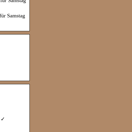
 für Samstag
für Samstag
e ✓