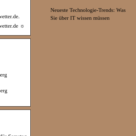
Neueste Technologie-Trends: Was
etter.de.
Sie über IT wissen müssen
wetter.de ☼
erg
berg