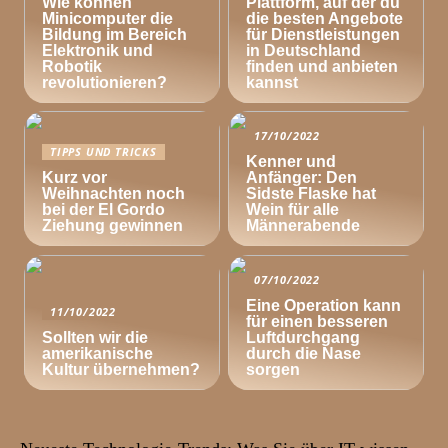
Wie können
Plattform, auf der du
Minicomputer die
die besten Angebote
Bildung im Bereich
für Dienstleistungen
Elektronik und
in Deutschland
Robotik
finden und anbieten
revolutionieren?
kannst
17/10/2022
TIPPS UND TRICKS
Kenner und
Kurz vor
Anfänger: Den
Weihnachten noch
Sidste Flaske hat
bei der El Gordo
Wein für alle
Ziehung gewinnen
Männerabende
07/10/2022
Eine Operation kann
11/10/2022
für einen besseren
Sollten wir die
Luftdurchgang
amerikanische
durch die Nase
Kultur übernehmen?
sorgen