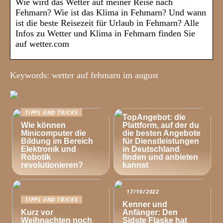
Wie wird das Wetter auf meiner Reise nach
Fehmarn? Wie ist das Klima in Fehmarn? Und wann
ist die beste Reisezeit für Urlaub in Fehmarn? Alle
Infos zu Wetter und Klima in Fehmarn finden Sie
auf wetter.com
Keywords: wetter auf fehmarn im august
TIPPS UND TRICKS
TIPPS UND TRICKS
TopAngebot: die
Wie können
Plattform, auf der du
Minicomputer die
die besten Angebote
Bildung im Bereich
für Dienstleistungen
Elektronik und
in Deutschland
Robotik
finden und anbieten
revolutionieren?
kannst
17/10/2022
TIPPS UND TRICKS
Kenner und
Kurz vor
Anfänger: Den
Weihnachten noch
Sidste Flaske hat