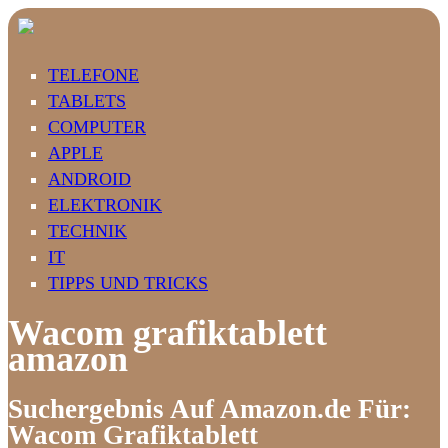
TELEFONE
TABLETS
COMPUTER
APPLE
ANDROID
ELEKTRONIK
TECHNIK
IT
TIPPS UND TRICKS
Wacom grafiktablett
amazon
Suchergebnis Auf Amazon.de Für:
Wacom Grafiktablett