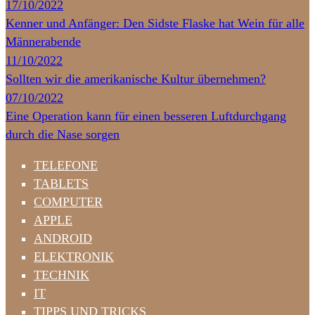
17/10/2022
Kenner und Anfänger: Den Sidste Flaske hat Wein für alle
Männerabende
11/10/2022
Sollten wir die amerikanische Kultur übernehmen?
07/10/2022
Eine Operation kann für einen besseren Luftdurchgang
durch die Nase sorgen
TELEFONE
TABLETS
COMPUTER
APPLE
ANDROID
ELEKTRONIK
TECHNIK
IT
TIPPS UND TRICKS