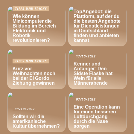
TIPPS UND TRICKS
TIPPS UND TRICKS
TopAngebot: die
Wie können
Plattform, auf der du
Minicomputer die
die besten Angebote
Bildung im Bereich
für Dienstleistungen
Elektronik und
in Deutschland
Robotik
finden und anbieten
revolutionieren?
kannst
17/10/2022
TIPPS UND TRICKS
Kenner und
Kurz vor
Anfänger: Den
Weihnachten noch
Sidste Flaske hat
bei der El Gordo
Wein für alle
Ziehung gewinnen
Männerabende
07/10/2022
Eine Operation kann
11/10/2022
für einen besseren
Sollten wir die
Luftdurchgang
amerikanische
durch die Nase
Kultur übernehmen?
sorgen