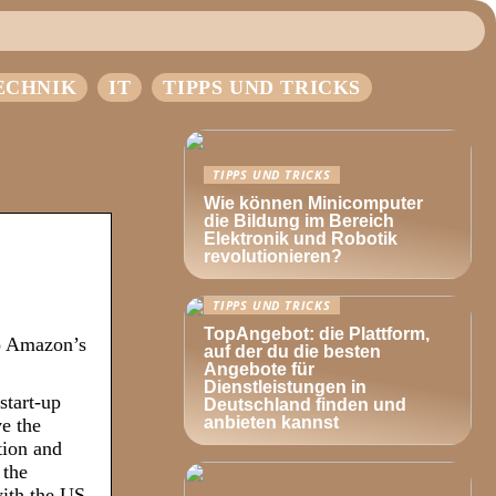
ECHNIK
IT
TIPPS UND TRICKS
TIPPS UND TRICKS
Wie können Minicomputer
die Bildung im Bereich
Elektronik und Robotik
revolutionieren?
TIPPS UND TRICKS
TopAngebot: die Plattform,
to Amazon’s
auf der du die besten
Angebote für
Dienstleistungen in
start-up
Deutschland finden und
anbieten kannst
e the
tion and
 the
with the US,