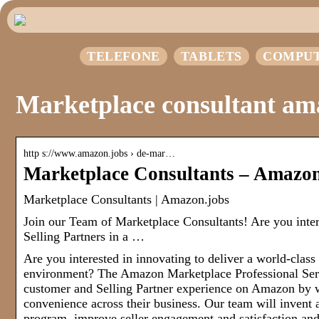
TELEFONE
TABLETS
COMPU
Marketplace consultant am
http s://www.amazon.jobs › de-mar…
Marketplace Consultants – Amazon
Marketplace Consultants | Amazon.jobs
Join our Team of Marketplace Consultants! Are you intere
Selling Partners in a …
Are you interested in innovating to deliver a world-class 
environment? The Amazon Marketplace Professional Ser
customer and Selling Partner experience on Amazon by wo
convenience across their business. Our team will invent 
program, improve seller engagement and satisfaction and 