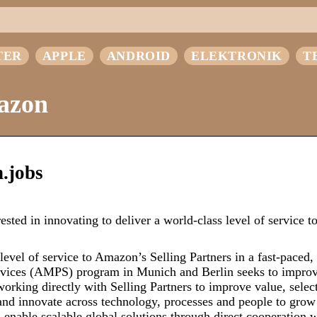
TER
APPLE
ANDROID
ELEKTRONIK
T
azon
.jobs
sted in innovating to deliver a world-class level of service 
level of service to Amazon’s Selling Partners in a fast-paced, 
vices (AMPS) program in Munich and Berlin seeks to improv
rking directly with Selling Partners to improve value, selec
and innovate across technology, processes and people to grow
enable scalable global solutions through direct cooperation 