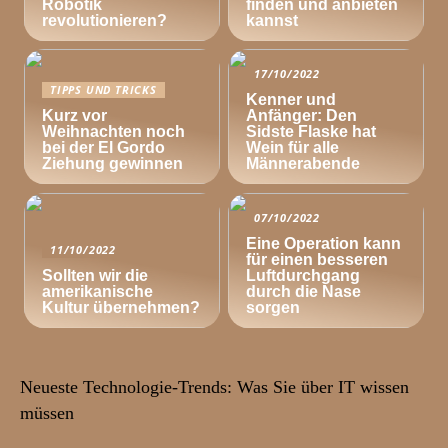
Robotik
finden und anbieten
revolutionieren?
kannst
17/10/2022
TIPPS UND TRICKS
Kenner und
Kurz vor
Anfänger: Den
Weihnachten noch
Sidste Flaske hat
bei der El Gordo
Wein für alle
Ziehung gewinnen
Männerabende
07/10/2022
Eine Operation kann
11/10/2022
für einen besseren
Sollten wir die
Luftdurchgang
amerikanische
durch die Nase
Kultur übernehmen?
sorgen
Neueste Technologie-Trends: Was Sie über IT wissen
müssen