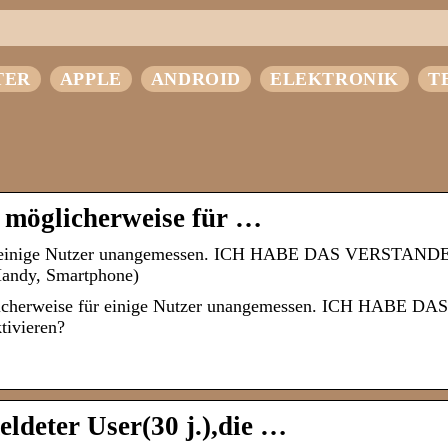
TER
APPLE
ANDROID
ELEKTRONIK
T
 möglicherweise für …
 für einige Nutzer unangemessen. ICH HABE DAS VERSTA
ndy, Smartphone)
licherweise für einige Nutzer unangemessen. ICH HABE DAS
vieren?
eldeter User(30 j.),die …