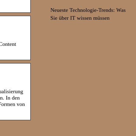
Neueste Technologie-Trends: Was
Sie über IT wissen müssen
Content
ualisierung
n. In den
 Formen von