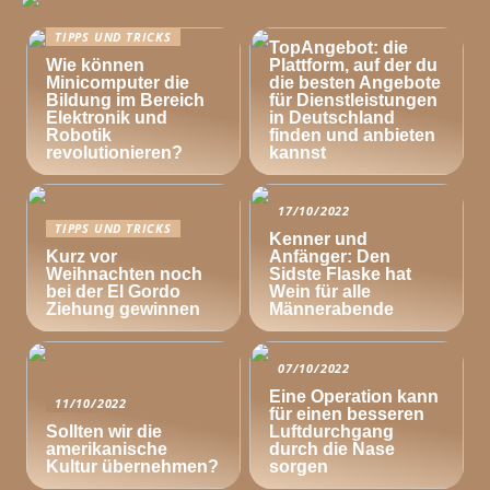
TIPPS UND TRICKS
TIPPS UND TRICKS
TopAngebot: die
Wie können
Plattform, auf der du
Minicomputer die
die besten Angebote
Bildung im Bereich
für Dienstleistungen
Elektronik und
in Deutschland
Robotik
finden und anbieten
revolutionieren?
kannst
17/10/2022
TIPPS UND TRICKS
Kenner und
Kurz vor
Anfänger: Den
Weihnachten noch
Sidste Flaske hat
bei der El Gordo
Wein für alle
Ziehung gewinnen
Männerabende
07/10/2022
Eine Operation kann
11/10/2022
für einen besseren
Sollten wir die
Luftdurchgang
amerikanische
durch die Nase
Kultur übernehmen?
sorgen