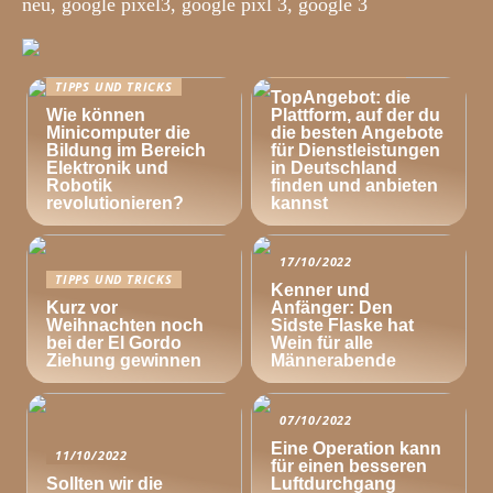
neu, google pixel3, google pixl 3, google 3
TIPPS UND TRICKS
TIPPS UND TRICKS
TopAngebot: die
Wie können
Plattform, auf der du
Minicomputer die
die besten Angebote
Bildung im Bereich
für Dienstleistungen
Elektronik und
in Deutschland
Robotik
finden und anbieten
revolutionieren?
kannst
17/10/2022
TIPPS UND TRICKS
Kenner und
Kurz vor
Anfänger: Den
Weihnachten noch
Sidste Flaske hat
bei der El Gordo
Wein für alle
Ziehung gewinnen
Männerabende
07/10/2022
Eine Operation kann
11/10/2022
für einen besseren
Sollten wir die
Luftdurchgang