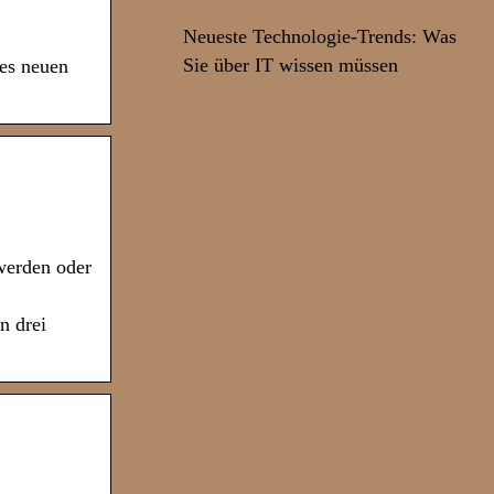
Neueste Technologie-Trends: Was
Sie über IT wissen müssen
nes neuen
werden oder
n drei