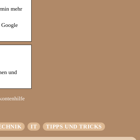
ermin mehr
, Google
ehen und
kontenhilfe
ECHNIK
IT
TIPPS UND TRICKS