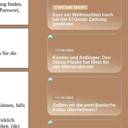
ung finden.
TIPPS UND TRICKS
Passwort,
Kurz vor Weihnachten noch
bei der El Gordo Ziehung
gewinnen
17/10/2022
 Sie die
Kenner und Anfänger: Den
Sidste Flaske hat Wein für
alle Männerabende
11/10/2022
önnen, falls
Sollten wir die amerikanische
Kultur übernehmen?
irklich
lten. (de)