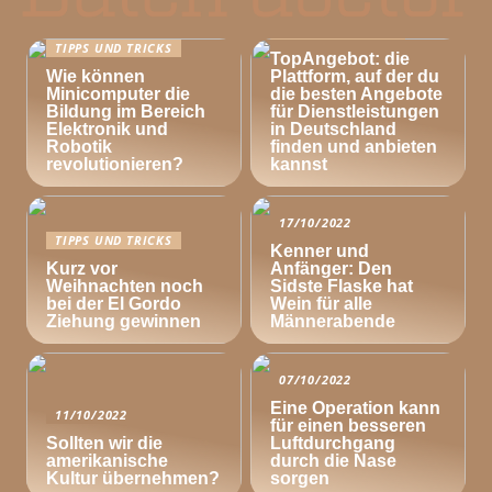
TIPPS UND TRICKS
TIPPS UND TRICKS
TopAngebot: die
Wie können
Plattform, auf der du
Minicomputer die
die besten Angebote
Bildung im Bereich
für Dienstleistungen
Elektronik und
in Deutschland
Robotik
finden und anbieten
revolutionieren?
kannst
17/10/2022
TIPPS UND TRICKS
Kenner und
Kurz vor
Anfänger: Den
Weihnachten noch
Sidste Flaske hat
bei der El Gordo
Wein für alle
Ziehung gewinnen
Männerabende
07/10/2022
Eine Operation kann
11/10/2022
für einen besseren
Sollten wir die
Luftdurchgang
amerikanische
durch die Nase
Kultur übernehmen?
sorgen