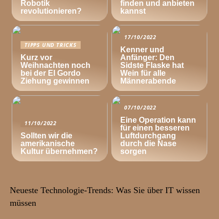
Robotik
finden und anbieten
revolutionieren?
kannst
17/10/2022
TIPPS UND TRICKS
Kenner und
Kurz vor
Anfänger: Den
Weihnachten noch
Sidste Flaske hat
bei der El Gordo
Wein für alle
Ziehung gewinnen
Männerabende
07/10/2022
Eine Operation kann
11/10/2022
für einen besseren
Sollten wir die
Luftdurchgang
amerikanische
durch die Nase
Kultur übernehmen?
sorgen
Neueste Technologie-Trends: Was Sie über IT wissen
müssen