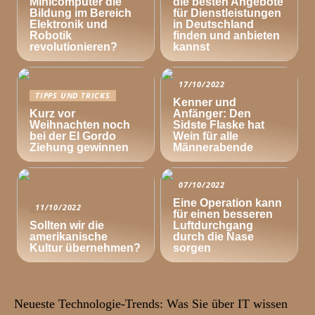
Minicomputer die
die besten Angebote
Bildung im Bereich
für Dienstleistungen
Elektronik und
in Deutschland
Robotik
finden und anbieten
revolutionieren?
kannst
17/10/2022
TIPPS UND TRICKS
Kenner und
Kurz vor
Anfänger: Den
Weihnachten noch
Sidste Flaske hat
bei der El Gordo
Wein für alle
Ziehung gewinnen
Männerabende
07/10/2022
Eine Operation kann
11/10/2022
für einen besseren
Sollten wir die
Luftdurchgang
amerikanische
durch die Nase
Kultur übernehmen?
sorgen
Neueste Technologie-Trends: Was Sie über IT wissen