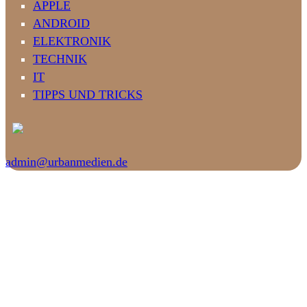
APPLE
ANDROID
ELEKTRONIK
TECHNIK
IT
TIPPS UND TRICKS
admin@urbanmedien.de