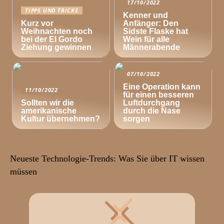
17/10/2022
TIPPS UND TRICKS
Kenner und
Kurz vor
Anfänger: Den
Weihnachten noch
Sidste Flaske hat
bei der El Gordo
Wein für alle
Ziehung gewinnen
Männerabende
07/10/2022
Eine Operation kann
11/10/2022
für einen besseren
Sollten wir die
Luftdurchgang
amerikanische
durch die Nase
Kultur übernehmen?
sorgen
Neueste Technologie-Trends: Was Sie über IT wissen
müssen